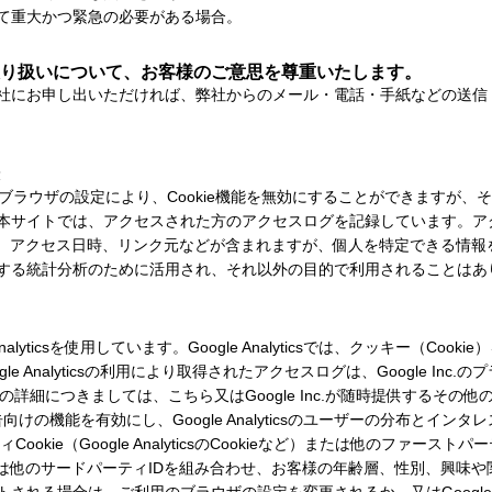
て重大かつ緊急の必要がある場合。
り扱いについて、お客様のご意思を尊重いたします。
社にお申し出いただければ、弊社からのメール・電話・手紙などの送信
す。ブラウザの設定により、Cookie機能を無効にすることができますが
本サイトでは、アクセスされた方のアクセスログを記録しています。ア
類、アクセス日時、リンク元などが含まれますが、個人を特定できる情報
する統計分析のために活用され、それ以外の目的で利用されることはあ
alyticsを使用しています。Google Analyticsでは、クッキー（C
e Analyticsの利用により取得されたアクセスログは、Google In
リシーの詳細につきましては、こちら又はGoogle Inc.が随時提供するその
sの広告向けの機能を有効にし、Google Analyticsのユーザーの分布と
kie（Google AnalyticsのCookieなど）または他のファースト
kieなど）または他のサードパーティIDを組み合わせ、お客様の年齢層、性別、興味
トアウトされる場合は、ご利用のブラウザの設定を変更されるか、又はGoogl