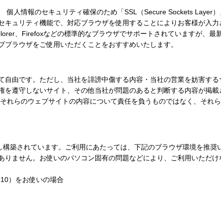
人情報のセキュリティ確保のため「SSL（Secure Sockets Lay
セキュリティ機能で、対応ブラウザを使用することによりお客様が入力
 Explorer、Firefoxなどの標準的なブラウザでサポートされていま
ブブラウザをご使用いただくことをおすすめいたします。
て自由です。ただし、当社を誹謗中傷する内容・当社の営業を妨害する
権を遵守しないサイト、その他当社が問題のあると判断する内容が掲載
たそれらのウェブサイトの内容について責任を負うものではなく、それ
riptを使用し構築されています。ご利用にあたっては、下記のブラウザ環境を
ありません。お使いのパソコン固有の問題などにより、ご利用いただけ
ows 10）をお使いの場合