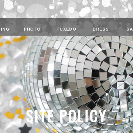
ING
PHOTO
TUXEDO
DRESS
S
SITE POLICY