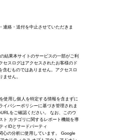
・連絡・送付を中止させていただきま
、その結果本サイトのサービスの一部がご利
クセスログはアクセスされたお客様のド
を含むものではありません。アクセスロ
りません。
ookie）を使用し個人を特定する情報を含まずに
c.のプライバシーポリシーに基づき管理されま
他のURLをご確認ください。 なお、このウ
インタレスト カテゴリに関するレポート機能を導
パーティIDとサードパーティ
や関心の分析に使用しています。 Google
eアナリティクス オプトアウト アドオン