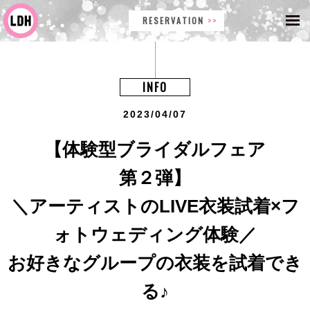
RESERVATION
INFO
2023/04/07
【体験型ブライダルフェア
第２弾】
＼アーティストのLIVE衣装試着×フ
ォトウェディング体験／
お好きなグループの衣装を試着でき
る♪