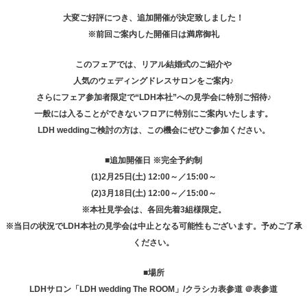
大変ご好評につき、追加開催が決定致しました！
※前回ご案内した開催日は満席御礼
このフェアでは、リアル結婚式のご紹介や
人気のウェディングドレスサロンをご案内♪
さらにフェア参加者限定で“LDH本社”への見学会に特別ご招待♪
一般には入ることができないフロアに特別にご案内いたします。
LDH weddingご検討の方は、この機会にぜひご参加ください。
■追加開催日 ※完全予約制
(1)2月25日(土) 12:00～／15:00～
(2)3月18日(土) 12:00～／15:00～
※本社見学会は、各回先着3組様限定。
※当日の状況でLDH本社の見学会は中止となる可能性もございます。予めご了承
ください。
■場所
LDHサロン「LDH wedding The ROOM」/クラシカ表参道 ＠表参道